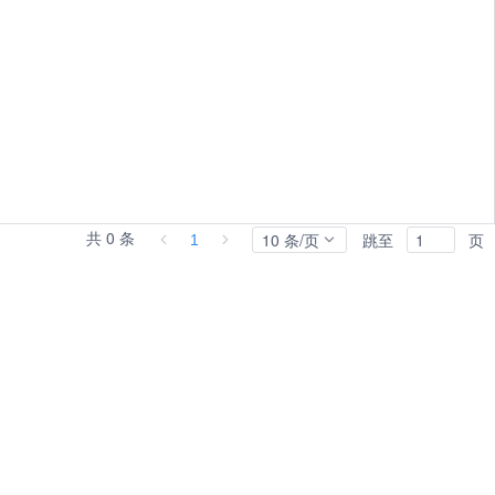
共 0 条
10 条/页
跳至
页
1